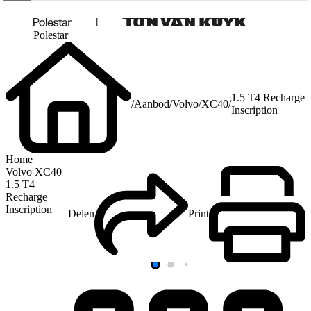
Polestar
1.5 T4 Recharge
/
Aanbod
/
Volvo
/
XC40
/
Inscription
Home
Volvo XC40
1.5 T4
Recharge
Inscription
Delen
Print