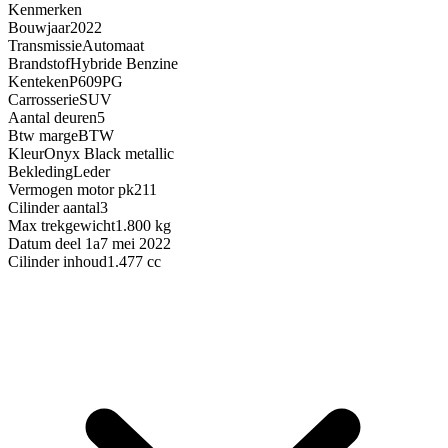
Kenmerken
Bouwjaar
2022
Transmissie
Automaat
Brandstof
Hybride Benzine
Kenteken
P609PG
Carrosserie
SUV
Aantal deuren
5
Btw marge
BTW
Kleur
Onyx Black metallic
Bekleding
Leder
Vermogen motor pk
211
Cilinder aantal
3
Max trekgewicht
1.800 kg
Datum deel 1a
7 mei 2022
Cilinder inhoud
1.477 cc