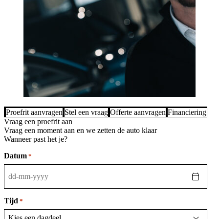
Proefrit aanvragen
Stel een vraag
Offerte aanvragen
Financiering be
Vraag een proefrit aan
Vraag een moment aan en we zetten de auto klaar
Wanneer past het je?
Datum
*
DD
dash
MM
Tijd
*
dash
JJJJ