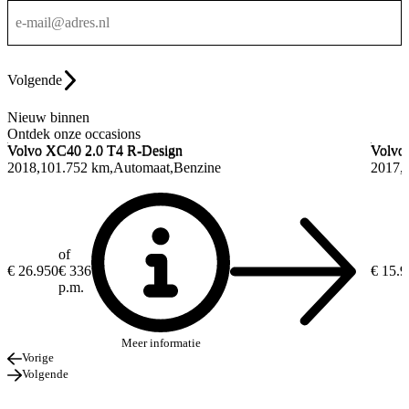
Volgende
Nieuw binnen
Ontdek onze occasions
Volvo XC40
2.0 T4 R-Design
Volvo
Volvo XC40
2.0 T4 R-Design
Volvo
2018
101.752 km
Automaat
Benzine
2017
of
€ 26.950
€ 336
€ 15.
p.m.
Meer informatie
Vorige
Volgende