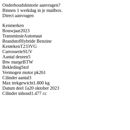
Onderhoudshistorie aanvragen?
Binnen 1 werkdag in je mailbox.
Direct aanvragen
Kenmerken
Bouwjaar
2023
Transmissie
Automaat
Brandstof
Hybride Benzine
Kenteken
T233VG
Carrosserie
SUV
Aantal deuren
5
Btw marge
BTW
Bekleding
Stof
Vermogen motor pk
261
Cilinder aantal
3
Max trekgewicht
1.800 kg
Datum deel 1a
20 oktober 2023
Cilinder inhoud
1.477 cc