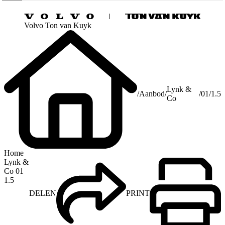
Volvo Ton van Kuyk
Lynk &
/
Aanbod
/
/
01
/
1.5
Co
Home
Lynk &
Co 01
1.5
DELEN
PRINT