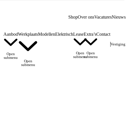
Shop
Over ons
Vacatures
Nieuws
Aanbod
Werkplaats
Modellen
Elektrisch
Lease
Extra’s
Contact
Vestiging
Open
Open
Open
submenu
submenu
submenu
Open
submenu