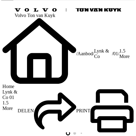
Volvo Ton van Kuyk
Lynk &
1.5
/
Aanbod
/
/
01
/
Co
More
Home
Lynk &
Co 01
1.5
More
DELEN
PRINT