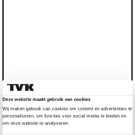
Deze website maakt gebruik van cookies
Wij maken gebruik van cookies om content en advertenties te
Deze auto staat bij:
Lynk & Co Alkmaar
Robbenkoog 8,
personaliseren, om functies voor social media te bieden en
1822 BB Alkmaar
om onze website te analyseren.
Gesloten
Opent maandag om 08:00 AM
Bel
072 561 3644
Daarom kies je Ton van Kuyk