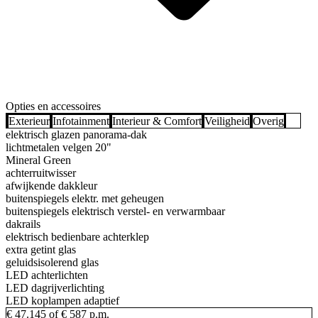
Opties en accessoires
Exterieur
Infotainment
Interieur & Comfort
Veiligheid
Overig
elektrisch glazen panorama-dak
lichtmetalen velgen 20"
Mineral Green
achterruitwisser
afwijkende dakkleur
buitenspiegels elektr. met geheugen
buitenspiegels elektrisch verstel- en verwarmbaar
dakrails
elektrisch bedienbare achterklep
extra getint glas
geluidsisolerend glas
LED achterlichten
LED dagrijverlichting
LED koplampen adaptief
€ 47.145
of € 587 p.m.